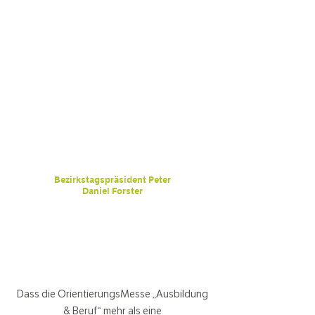
„Wir müssen den Wert der
Ausbildung wieder stärker ins
Bewusstsein rücken. Gut
qualifizierte Fachkräfte sind
unverzichtbar für die
Zukunft.“
Bezirkstagspräsident Peter
Daniel Forster
(Grußwort am 9. Oktober 2025)
Dass die OrientierungsMesse „Ausbildung
& Beruf“ mehr als eine