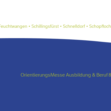
uchtwangen • Schillingsfürst • Schnelldorf • Schopfloch
OrientierungsMesse Ausbildung & Beruf 8