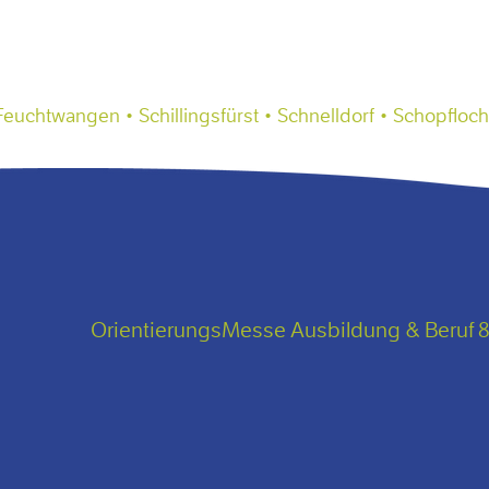
uchtwangen • Schillingsfürst • Schnelldorf • Schopfloch
OrientierungsMesse Ausbildung & Beruf 8