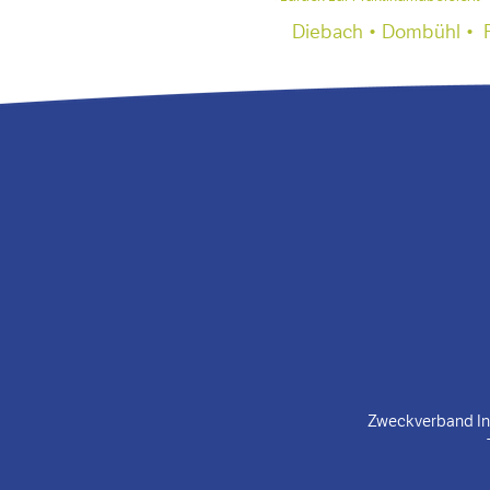
Diebach • Dombühl • Fe
Zweckverband Ind