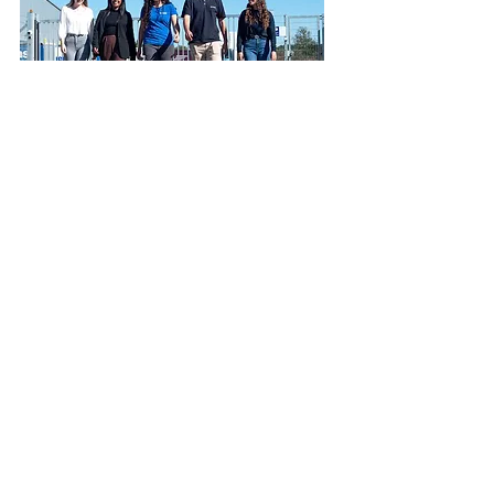
Duales Studium
Wirtschaftsingenieurwesen und
Wirtschaftsinformatik
< zurück zur Ausstellerübersicht
Diebach • Dombühl • Feuchtwangen •
Schillingsfürst • Schnelldorf • Schopfloch •