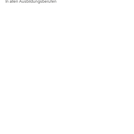
In allen Ausbildungsberufen
Dauer:
ca. 1 Woche
Zeitraum:
nach Abstimmung
< zurück zur Ausstellerübersicht